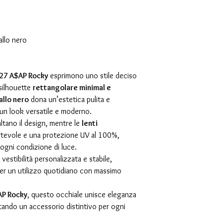
llo nero
927 A$AP Rocky
esprimono uno stile deciso
silhouette
rettangolare minimal e
allo nero
dona un’estetica pulita e
a un look versatile e moderno.
altano il design, mentre le
lenti
rtevole e una protezione UV al 100%,
 ogni condizione di luce.
vestibilità personalizzata e stabile,
er un utilizzo quotidiano con massimo
AP Rocky
, questo occhiale unisce eleganza
tando un accessorio distintivo per ogni