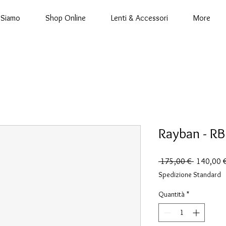
 Siamo
Shop Online
Lenti & Accessori
More
Rayban - R
Prezzo
 175,00 € 
140,00 
regolare
Spedizione Standard
Quantità
*