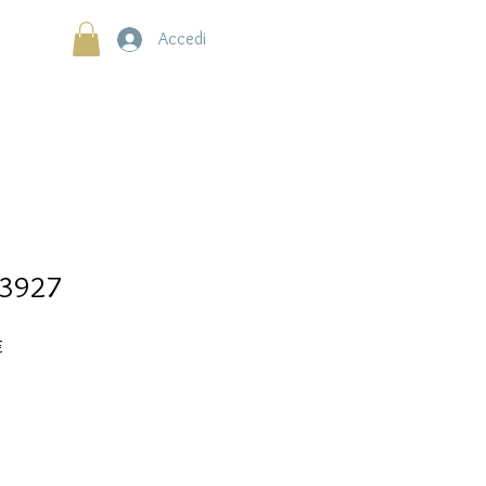
Accedi
B3927
Prezzo
€
scontato