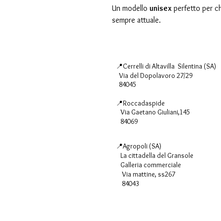
Un modello
unisex
perfetto per ch
sempre attuale.
📍Cerrelli di Altavilla Silentina (SA)
Via del Dopolavoro 27/29
84045
📍Roccadaspide
Via Gaetano Giuliani,145
84069
📍Agropoli (SA)
La cittadella del Gransole
Galleria commerciale
Via mattine, ss267
84043