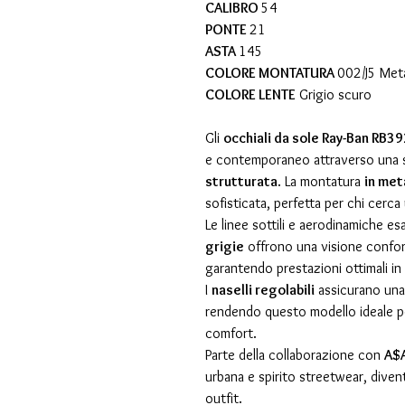
CALIBRO
54
PONTE
21
ASTA
145
COLORE MONTATURA
002/J5 Meta
COLORE LENTE
Grigio scuro
Gli
occhiali da sole Ray-Ban RB3
e contemporaneo attraverso una 
strutturata
. La montatura
in met
sofisticata, perfetta per chi cerc
Le linee sottili e aerodinamiche es
grigie
offrono una visione confo
garantendo prestazioni ottimali in
I
naselli regolabili
assicurano una 
rendendo questo modello ideale p
comfort.
Parte della collaborazione con
A$
urbana e spirito streetwear, diven
outfit.