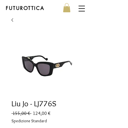
FUTUROTTICA
Liu Jo - LJ776S
Prezzo
Prezzo
 155,00 € 
124,00 €
regolare
scontato
Spedizione Standard